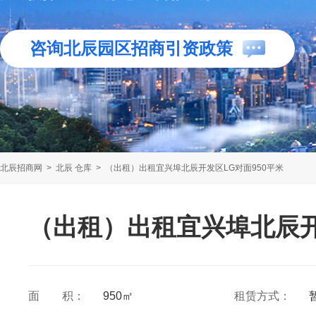
咨询北辰园区招商引资政策
北辰招商网
>
北辰 仓库
>
（出租）出租宜兴埠北辰开发区LG对面950平米
（出租）出租宜兴埠北辰开
面 积：
950㎡
租赁方式：